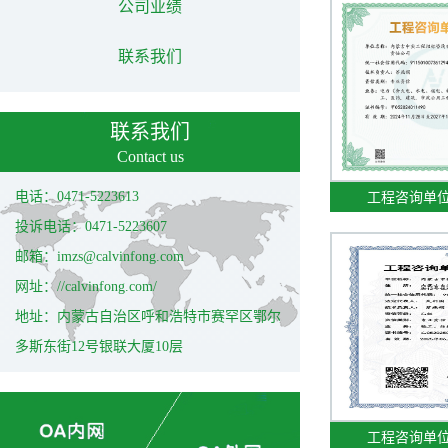
公司业绩
联系我们
联系我们
Contact us
电话：0471-5223613
工程咨询单
投诉电话：0471-5223607
邮箱：imzs@calvinfong.com
网址：//calvinfong.com/
地址：内蒙古自治区呼和浩特市赛罕区鄂尔
多斯东街12号银联大厦10层
工程咨询单