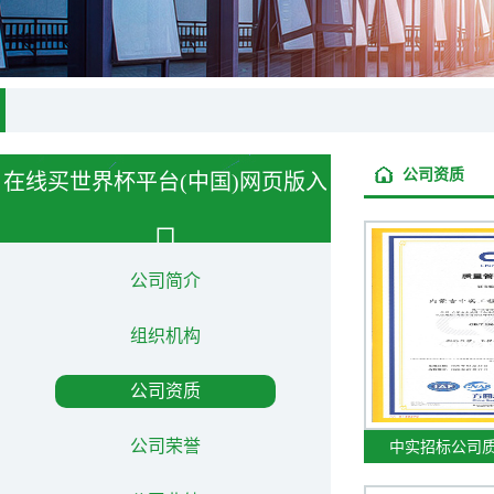
公司资质
在线买世界杯平台(中国)网页版入
口
About us
公司简介
组织机构
公司资质
公司荣誉
中实招标公司